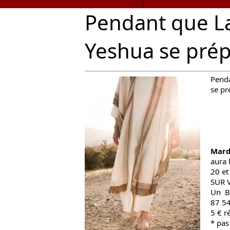
Pendant que La
Yeshua se pré
Pend
se pr
Mardi
aura 
20 e
SUR 
Un BA
87 54
5 € r
* pas