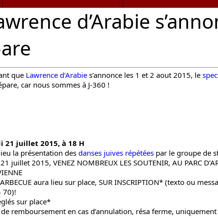
wrence d’Arabie s’anno
pare
ant que
Lawrence d’Arabie
s’annonce les 1 et 2 aout 2015, le
spec
épare, car nous sommes à J-360 !
 21 juillet 2015, à 18 H
lieu la présentation des
danses juives répétées
par le groupe de st
t 21 juillet 2015, VENEZ NOMBREUX LES SOUTENIR, AU PARC D’A
VIENNE
RBECUE aura lieu sur place, SUR INSCRIPTION* (texto ou mess
 70)!
églés sur place*
 de remboursement en cas d’annulation, résa ferme, uniquement 