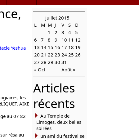
nce,
juillet 2015
L
M
M
J
V
S
D
1
2
3
4
5
6
7
8
9
10
11
12
13
14
15
16
17
18
19
tacle Yeshua
20
21
22
23
24
25
26
27
28
29
30
31
« Oct
Août »
Articles
agiaires, les
récents
RLIQUET, AIXE
Au Temple de
age au 07 82
Limoges, deux belles
soirées
sur résa au
un ami du festival se