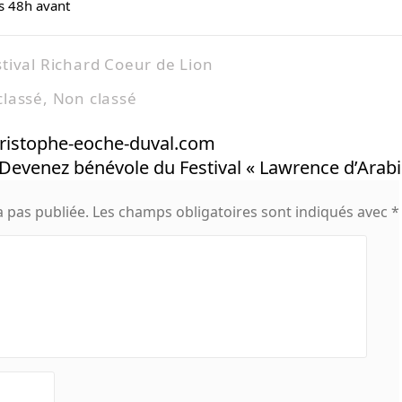
s 48h avant
tival Richard Coeur de Lion
classé
,
Non classé
istophe-eoche-duval.com
Devenez bénévole du Festival « Lawrence d’Arab
 pas publiée.
Les champs obligatoires sont indiqués avec
*