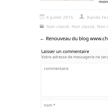
moin
4 juillet 2015
Rando Fes
Non classé
,
Non classé
,
Non 
←
Renouveau du blog www.chr
Laisser un commentaire
Votre adresse de messagerie ne sera