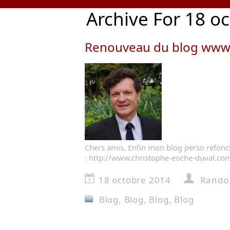
Archive For 18 o
Renouveau du blog www.
Chers amis, Enfin mon blog perso refoncti
: http://www.christophe-eoche-duval.co
18 octobre 2014
Rando 
Blog
,
Blog
,
Blog
,
Blog