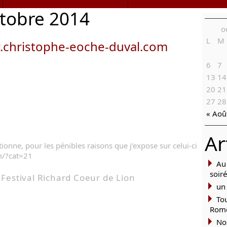
ctobre 2014
o
L
M
christophe-eoche-duval.com
6
7
13
14
20
21
27
28
« Aoû
Ar
onne, pour les pénibles raisons que j’expose sur celui-ci
m/?cat=21
Au
soir
Festival Richard Coeur de Lion
un 
To
Rom
No