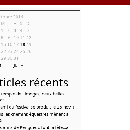
ctobre 2014
M
J
V
S
D
1
2
3
4
5
8
9
10
11
12
15
16
17
18
19
22
23
24
25
26
29
30
31
t
Juil »
ticles récents
 Temple de Limoges, deux belles
ées
ami du festival se produit le 25 nov. !
us les chemins équestres mènent à
e
s amis de Périgueux font la fête…à