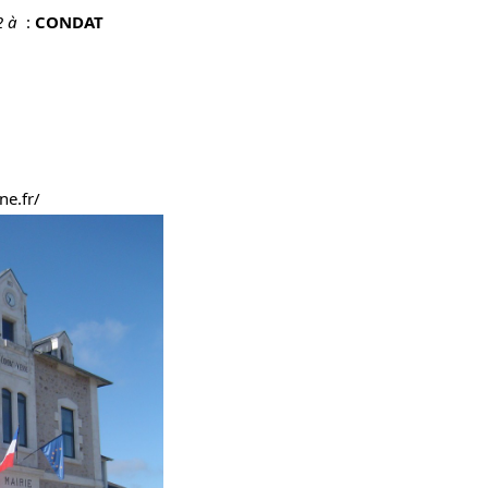
2 à
:
CONDAT
ne.fr/