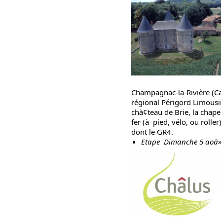
Champagnac-la-Rivière (Ca
régional Périgord Limousin
chà¢teau de Brie, la chape
fer (à pied, vélo, ou roll
dont le GR4.
Etape Dimanche 5 aoà»