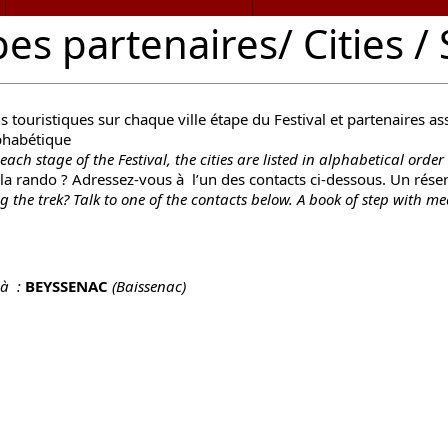
pes partenaires/ Cities 
touristiques sur chaque ville étape du Festival et partenaires asso
lphabétique
 each
stage of the
Festival
, the cities
are
listed in alphabetical order
 rando ? Adressez-vous à l’un des contacts ci-dessous. Un réser
g the
trek
?
Talk to
one of the contacts
below.
A
book
of
step
with me
 à :
BEYSSENAC
(
Baissenac
)