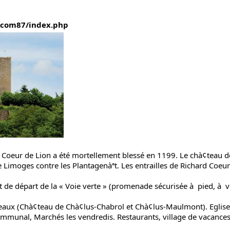
r/com87/index.php
d Coeur de Lion a été mortellement blessé en 1199. Le chà¢teau d
 Limoges contre les Plantagenàªt. Les entrailles de Richard Coeu
nt de départ de la « Voie verte » (promenade sécurisée à pied, à v
teaux (Chà¢teau de Chà¢lus-Chabrol et Chà¢lus-Maulmont). Eglise
ommunal, Marchés les vendredis. Restaurants, village de vacances