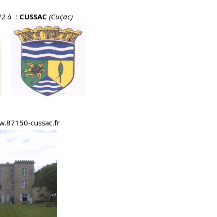
12 à :
CUSSAC
(Cuçac)
.87150-cussac.fr