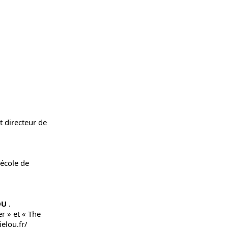
t directeur de
’école de
OU
.
r » et « The
elou.fr/