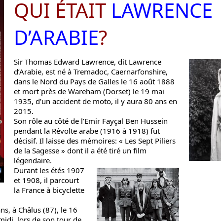
QUI ÉTAIT
LAWRENCE
D’ARABIE
?
Sir Thomas Edward Lawrence, dit Lawrence
d’Arabie, est né à Tremadoc, Caernarfonshire,
dans le Nord du Pays de Galles le 16 août 1888
et mort près de Wareham (Dorset) le 19 mai
1935, d’un accident de moto, il y aura 80 ans en
2015.
Son rôle au côté de l’Emir Fayçal Ben Hussein
pendant la Révolte arabe (1916 à 1918) fut
décisif. Il laisse des mémoires: « Les Sept Piliers
de la Sagesse » dont il a été tiré un film
légendaire.
Durant les étés 1907
et 1908, il parcourt
la France à bicyclette
ans, à Châlus (87), le 16
idi, lors de son tour de