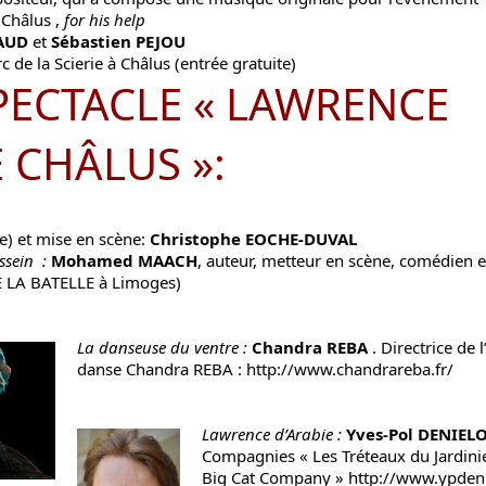
Châlus ,
for his help
NAUD
et
Sébastien PEJOU
c de la Scierie à Châlus (entrée gratuite)
PECTACLE « LAWRENCE
E CHÂLUS »:
e) et mise en scène:
Christophe EOCHE-DUVAL
ssein :
Mohamed MAACH
, auteur, metteur en scène, comédien e
E LA BATELLE à Limoges)
La danseuse du ventre :
Chandra REBA
. Directrice de l
danse Chandra REBA :
http://www.chandrareba.fr/
Lawrence d’Arabie :
Yves-Pol DENIEL
Compagnies « Les Tréteaux du Jardinie
Big Cat Company »
http://www.ypdeni