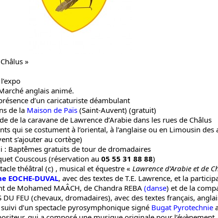
 Châlus »
 l’expo
Marché anglais animé.
présence d’un caricaturiste déambulant
ns de la
Maison de Païs
(Saint-Auvent) (gratuit)
de de la caravane de Lawrence d’Arabie dans les rues de Châlus
ants qui se costument à l’oriental, à l’anglaise ou en Limousin des
nt s’ajouter au cortège)
i : Baptêmes gratuits de tour de dromadaires
quet Couscous (réservation au
05 55 31 88 88
)
tacle théâtral (c) , musical et équestre «
Lawrence d’Arabie et de C
he EOCHE-DUVAL
, avec des textes de T.E. Lawrence, et la particip
t de Mohamed MAÂCH, de Chandra REBA
(
danse
) et de la comp
DU FEU (chevaux, dromadaires), avec des textes français, anglai
, suivi d’un spectacle pyrosymphonique signé
Bugat Pyrotechnie
ositeur, qui a composé une musique originale pour l’évènement