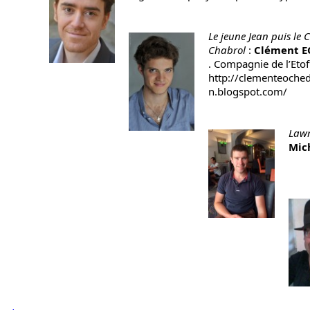
Le jeune Jean puis le 
Chabrol
:
Clément 
. Compagnie de l’Eto
http://clementeoche
n.blogspot.com/
Lawr
Mic