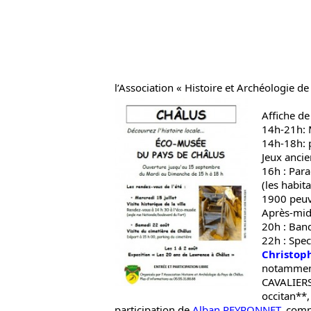
l’Association « Histoire et Archéologie de
Affiche de
14h-21h: 
14h-18h: 
Jeux ancie
16h : Para
(les habit
1900 peuve
Après-mid
20h : Ban
22h : Spec
Christop
notammen
CAVALIERS 
occitan**
participation de
Alban PEYRONNET
, comp