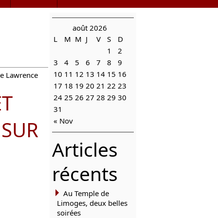
août 2026
L
M
M
J
V
S
D
1
2
3
4
5
6
7
8
9
10
11
12
13
14
15
16
de Lawrence
17
18
19
20
21
22
23
ET
24
25
26
27
28
29
30
31
« Nov
SUR
Articles
récents
Au Temple de
Limoges, deux belles
soirées