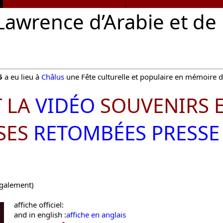
 Lawrence d’Arabie et de
5
a eu lieu à
Châlus
une Fête culturelle et populaire en mémoire 
 LA
VIDÉO
SOUVENIRS 
SES
RETOMBÉES PRESSE
également)
affiche officiel:
and in english :
affiche en anglais