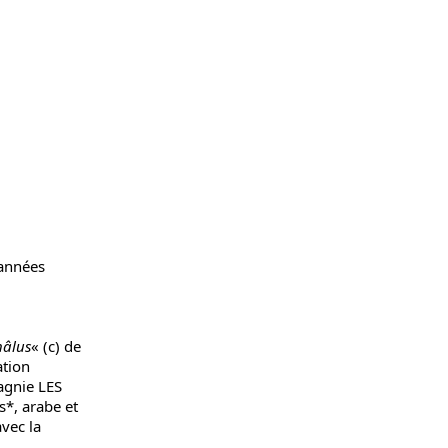
 années
hâlus
« (c) de
ation
agnie LES
s*, arabe et
avec la