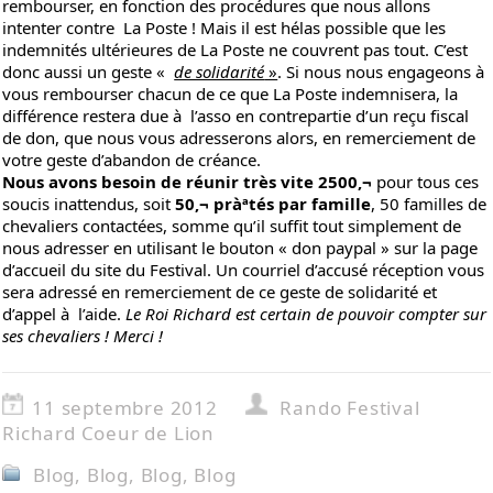
rembourser, en fonction des procédures que nous allons
intenter contre La Poste ! Mais il est hélas possible que les
indemnités ultérieures de La Poste ne couvrent pas tout. C’est
donc aussi un geste «
de solidarité
»
. Si nous nous engageons à
vous rembourser chacun de ce que La Poste indemnisera, la
différence restera due à l’asso en contrepartie d’un reçu fiscal
de don, que nous vous adresserons alors, en remerciement de
votre geste d’abandon de créance.
Nous avons besoin de réunir très vite 2500‚¬
pour tous ces
soucis inattendus, soit
50‚¬ pràªtés par famille
, 50 familles de
chevaliers contactées, somme qu’il suffit tout simplement de
nous adresser en utilisant le bouton « don paypal » sur
la page
d’accueil
du site du Festival. Un courriel d’accusé réception vous
sera adressé en remerciement de ce geste de solidarité et
d’appel à l’aide.
Le Roi Richard est certain de pouvoir compter sur
ses chevaliers ! Merci !
11 septembre 2012
Rando Festival
Richard Coeur de Lion
Blog
,
Blog
,
Blog
,
Blog