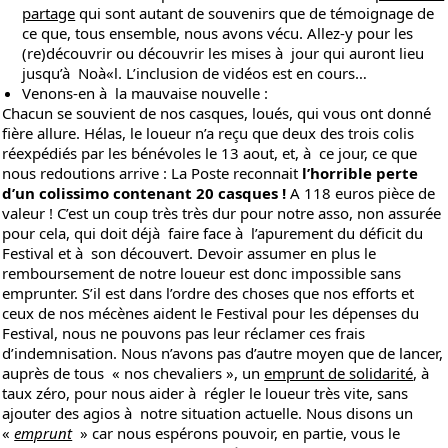
partage
qui sont autant de souvenirs que de témoignage de
ce que, tous ensemble, nous avons vécu. Allez-y pour les
(re)découvrir ou découvrir
les mises à jour
qui auront lieu
jusqu’à Noà«l. L’inclusion de vidéos est en cours…
Venons-en à la mauvaise nouvelle :
Chacun se souvient de nos casques, loués, qui vous ont donné
fière allure. Hélas, le loueur n’a reçu que deux des trois colis
réexpédiés par les bénévoles le 13 aout, et, à ce jour, ce que
nous redoutions arrive : La Poste reconnait
l’horrible perte
d’un colissimo contenant 20 casques !
A 118 euros pièce de
valeur ! C’est un coup très très dur pour notre asso, non assurée
pour cela, qui doit déjà faire face à l’apurement du déficit du
Festival et à son découvert. Devoir assumer en plus le
remboursement de notre loueur est donc impossible sans
emprunter. S’il est dans l’ordre des choses que nos efforts et
ceux de nos mécènes aident le Festival pour les dépenses du
Festival, nous ne pouvons pas leur réclamer ces frais
d’indemnisation. Nous n’avons pas d’autre moyen que de lancer,
auprès de tous « nos chevaliers », un
emprunt de solidarité
, à
taux zéro, pour nous aider à régler le loueur très vite, sans
ajouter des agios à notre situation actuelle. Nous disons un
«
emprunt
» car nous espérons pouvoir, en partie, vous le