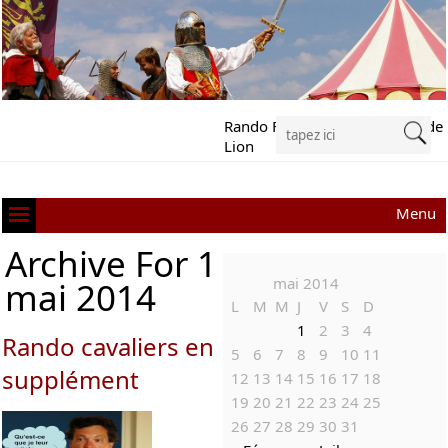
Rando Festival Richard Cœur de
Lion
Menu
Archive For 1
mai 2014
mai 2014
L
M
M
J
V
S
D
1
2
3
4
Rando cavaliers en
5
6
7
8
9
10
11
supplément
12
13
14
15
16
17
18
19
20
21
22
23
24
25
26
27
28
29
30
31