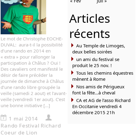
« Fév
Juil »
Articles
récents
Le mot de Christophe EOCHE-
DUVAL: aura-t-il la possibilité
Au Temple de Limoges,
d’une rando en 2014 en
deux belles soirées
« extra » pour rallonger la
un ami du festival se
participation à Châlus ? Oui !
produit le 25 nov. !
Des cavaliers ont manifesté le
Tous les chemins équestres
désir de faire précéder la
mènent à Rome
journée de dimanche à Châlus
Nos amis de Périgueux
d’une rando libre groupée la
font la fête…à cheval
veille (samedi 2 aout) et l’avant-
veille (vendredi 1er aout). C’est
CA et AG de l’asso Richard
une bonne initiative […]
En Occitanie vendredi 4
décembre 2015 21h
1 mai 2014
Rando Festival Richard
Coeur de Lion