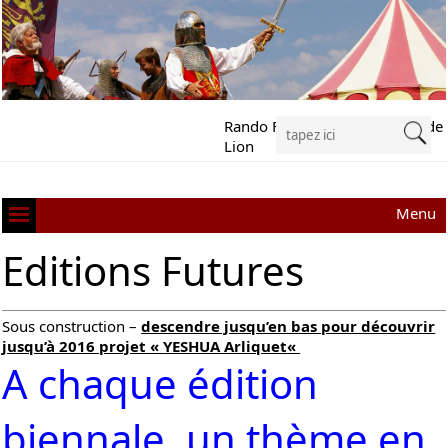
Rando Festival Richard Cœur de
Lion
Menu
Editions Futures
Sous construction –
descendre jusqu’en bas pour découvrir
jusqu’à 2016 projet «
YESHUA Arliquet
«
A chaque édition
biennale, un thème en