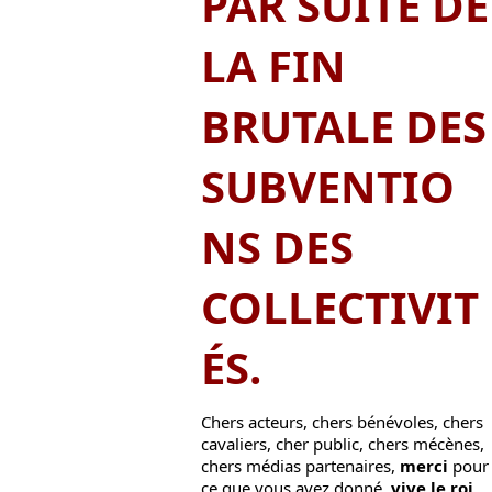
PAR SUITE DE
LA FIN
BRUTALE DES
SUBVENTIO
NS DES
COLLECTIVIT
ÉS.
Chers acteurs, chers bénévoles, chers
cavaliers, cher public, chers mécènes,
chers médias partenaires,
merci
pour
ce que vous avez donné,
vive le roi