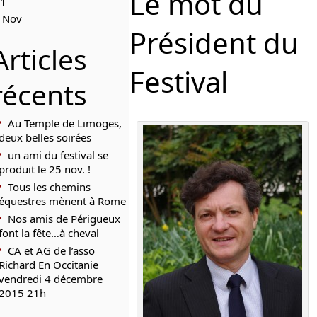
Le mot du
1
 Nov
Président du
Articles
Festival
récents
Au Temple de Limoges,
deux belles soirées
un ami du festival se
produit le 25 nov. !
Tous les chemins
équestres mènent à Rome
Nos amis de Périgueux
font la fête…à cheval
CA et AG de l’asso
Richard En Occitanie
vendredi 4 décembre
2015 21h