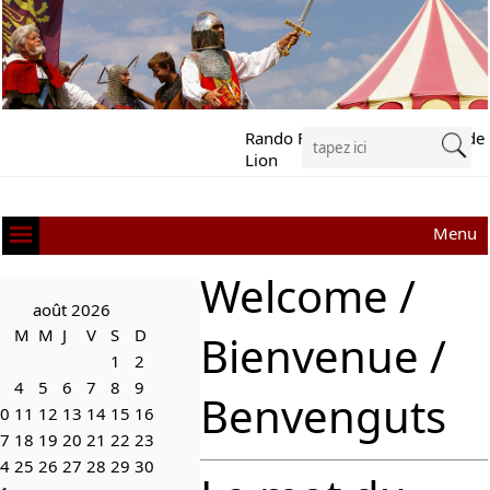
Rando Festival Richard Cœur de
Lion
Menu
Welcome /
août 2026
M
M
J
V
S
D
Bienvenue /
1
2
4
5
6
7
8
9
Benvenguts
0
11
12
13
14
15
16
7
18
19
20
21
22
23
4
25
26
27
28
29
30