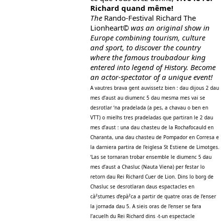
Richard quand même!
The
Rando-Festival Richard The
Lionheart
© was an original show in
Europe combining tourism, culture
and sport, to discover the country
where the famous troubadour king
entered into legend of History. Become
an actor-spectator of a unique event!
A vautres brava gent auvissetz bien : dau dijous 2 dau
mes d’aust au diumenc 5 dau mesma mes vai se
desrotlar ‘na pradelada (a pes, a chavau o ben en
VTT) o mielhs tres pradeladas que partiran le 2 dau
mes d’aust : una dau chasteu de la Rochafocauld en
Charanta, una dau chasteu de Pompador en Corresa e
la darniera partira de l’eiglesa St Estiene de Limotges.
‘Las se tornaran trobar ensemble le diumenc 5 dau
mes d’aust a Chasluc (Nauta Viena) per festar lo
retorn dau Rei Richard Cuer de Lion. Dins lo borg de
Chasluc se desrotlaran daus espactacles en
cà²stumes d’epà²ca a partir de quatre oras de l’enser
la jornada dau 5. A sieis oras de l’enser se fara
l’acuelh du Rei Richard dins -t-un espectacle